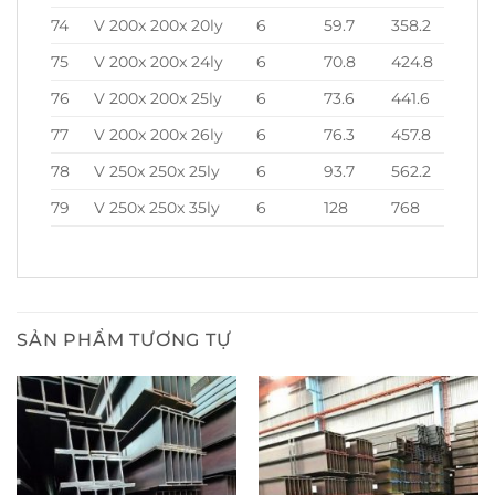
74
V 200x 200x 20ly
6
59.7
358.2
75
V 200x 200x 24ly
6
70.8
424.8
76
V 200x 200x 25ly
6
73.6
441.6
77
V 200x 200x 26ly
6
76.3
457.8
78
V 250x 250x 25ly
6
93.7
562.2
79
V 250x 250x 35ly
6
128
768
SẢN PHẨM TƯƠNG TỰ