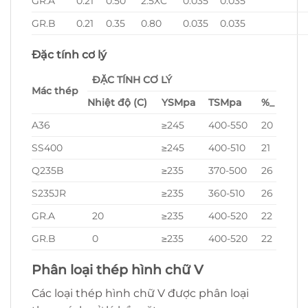
GR.A
0.21
0.50
2.5XC
0.035
0.035
GR.B
0.21
0.35
0.80
0.035
0.035
Đặc tính cơ lý
ĐẶC TÍNH CƠ LÝ
Mác thép
Nhiệt độ (C)
YS
Mpa
TS
Mpa
%
_
A36
≥245
400-550
20
SS400
≥245
400-510
21
Q235B
≥235
370-500
26
S235JR
≥235
360-510
26
GR.A
20
≥235
400-520
22
GR.B
0
≥235
400-520
22
Phân loại thép hình chữ V
Các loại thép hình chữ V được phân loại