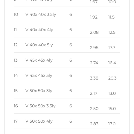
1.67
10.0
10
V 40x 40x 3.5ly
6
1.92
11.5
11
V 40x 40x 4ly
6
2.08
12.5
12
V 40x 40x 5ly
6
2.95
17.7
13
V 45x 45x 4ly
6
2.74
16.4
14
V 45x 45x 5ly
6
3.38
20.3
15
V 50x 50x 3ly
6
2.17
13.0
16
V 50x 50x 3,5ly
6
2.50
15.0
17
V 50x 50x 4ly
6
2.83
17.0