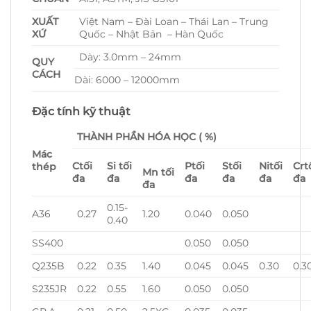
XUẤT
Việt Nam – Đài Loan – Thái Lan – Trung
XỨ
Quốc – Nhật Bản – Hàn Quốc
Dày: 3.0mm – 24mm
QUY
CÁCH
Dài: 6000 – 12000mm
Đặc tính kỹ thuật
THÀNH PHẦN HÓA HỌC ( %)
Mác
C
tối
Si
tối
P
tối
S
tối
Ni
tối
Cr
t
thép
Mn
tối
đa
đa
đa
đa
đa
đa
đa
0.15-
A36
0.27
1.20
0.040
0.050
0.40
SS400
0.050
0.050
Q235B
0.22
0.35
1.40
0.045
0.045
0.30
0.3
S235JR
0.22
0.55
1.60
0.050
0.050