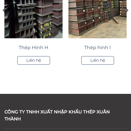
Thép Hình H
Thép hình I
Liên hệ
Liên hệ
CÔNG TY TNHH XUẤT NHẬP KHẨU THÉP XUÂN
THÀNH