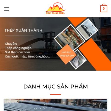
Bỏ
0
qua
nội
dung
DANH MỤC SẢN PHẨM