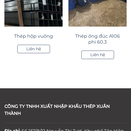
Thép hộp vuông
Thép ống đúc A106
phi 60.3
Liên hệ
Liên hệ
CÔNG TY TNHH XUẤT NHẬP KHẨU THÉP XUÂN
THÀNH
Địa chỉ
: Số 257/8/12 Nguyễn Thị Tươi, Khu phố Tân Hiệp,