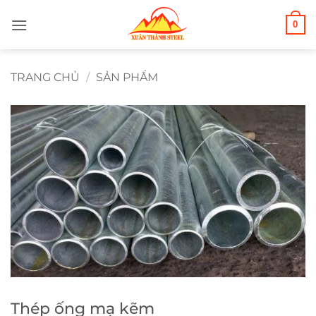
Bỏ
0
qua
nội
dung
TRANG CHỦ
/
SẢN PHẨM
Thép ống mạ kẽm